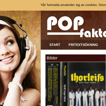
Vår hemsida använder sig av cookies. Genom
START
FRITEXTSÖKNING
Bilder