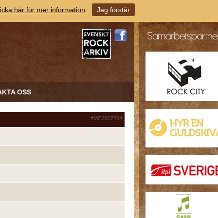
icka här för mer information
.
Jag förstår
AKTA OSS
#MC2017204