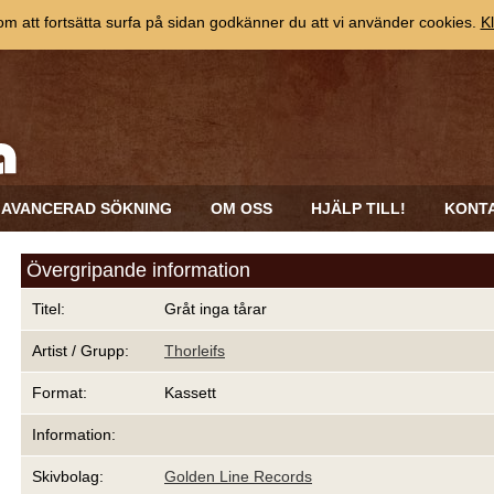
 att fortsätta surfa på sidan godkänner du att vi använder cookies.
Kl
AVANCERAD SÖKNING
OM OSS
HJÄLP TILL!
KONT
Övergripande information
Titel:
Gråt inga tårar
Artist / Grupp:
Thorleifs
Format:
Kassett
Information:
Skivbolag:
Golden Line Records