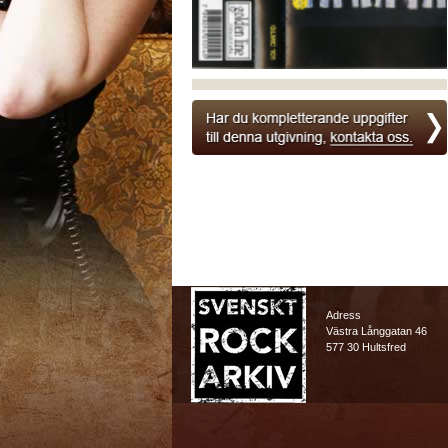
Adress
Västra Långgatan 46
577 30 Hultsfred