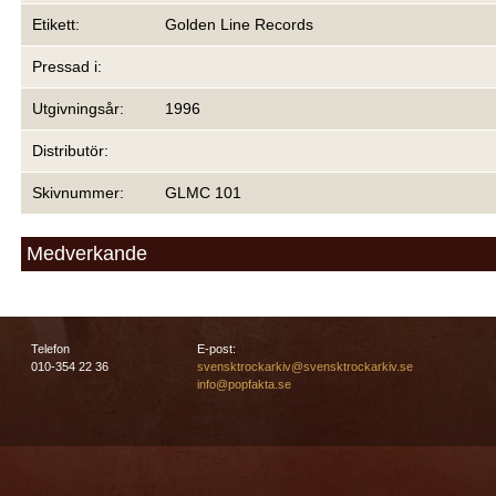
Etikett:
Golden Line Records
Pressad i:
Utgivningsår:
1996
Distributör:
Skivnummer:
GLMC 101
Medverkande
Telefon
E-post:
010-354 22 36
svensktrockarkiv@svensktrockarkiv.se
info@popfakta.se