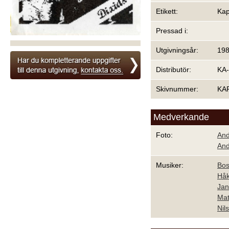
Etikett:
Kap
Pressad i:
Utgivningsår:
19
Distributör:
KA-
Skivnummer:
KA
Medverkande
Foto:
And
And
Musiker:
Bos
Håk
Jan
Mat
Nil