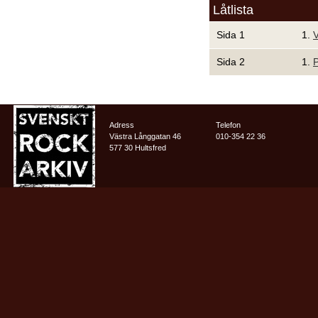
Låtlista
Sida 1
1.
V
Sida 2
1.
P
Adress
Telefon
Västra Långgatan 46
010-354 22 36
577 30 Hultsfred