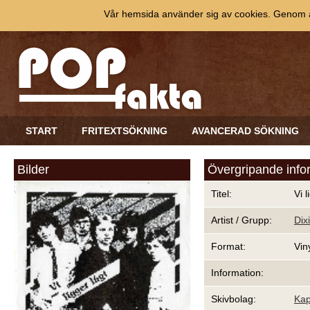
Vår hemsida använder sig av cookies. Genom at
START
FRITEXTSÖKNING
AVANCERAD SÖKNING
Bilder
Övergripande info
Titel:
Vi l
Artist / Grupp:
Dix
Format:
Vin
Information:
Skivbolag:
Kap