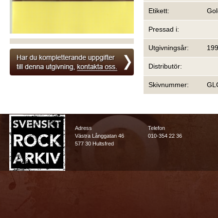
Etikett:
Gol
Pressad i:
Utgivningsår:
19
Distributör:
Skivnummer:
GL
Adress
Telefon
Västra Långgatan 46
010-354 22 36
577 30 Hultsfred