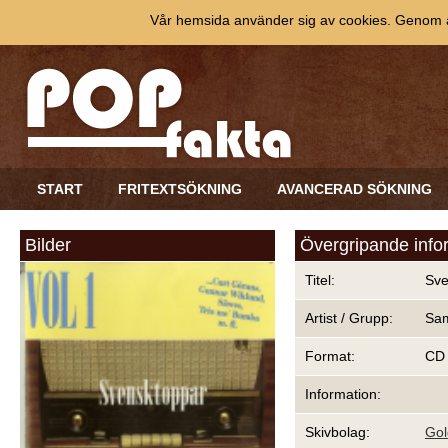
Vår hemsida använder sig av cookies. Genom at
START
FRITEXTSÖKNING
AVANCERAD SÖKNING
Bilder
Övergripande info
Titel:
Sve
Artist / Grupp:
Sam
Format:
CD
Information:
Skivbolag:
Gol