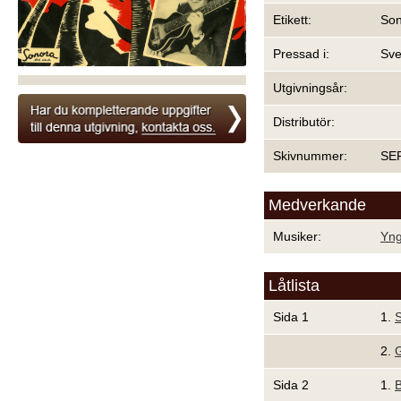
Etikett:
Son
Pressad i:
Sve
Utgivningsår:
Distributör:
Skivnummer:
SE
Medverkande
Musiker:
Yng
Låtlista
Sida 1
1.
S
2.
G
Sida 2
1.
B