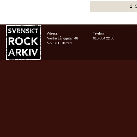
2.
Adress
Telefon
Västra Långgatan 46
010-354 22 36
577 30 Hultsfred