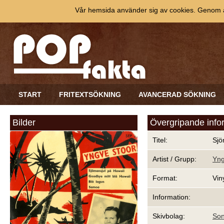
Vår hemsida använder sig av cookies. Genom at
START
FRITEXTSÖKNING
AVANCERAD SÖKNING
Bilder
Övergripande info
Titel:
Sjö
Artist / Grupp:
Yng
Format:
Vin
Information:
Skivbolag:
Son