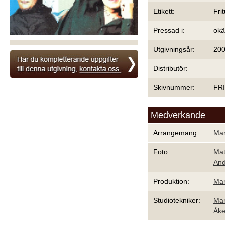
Etikett:
Fri
Pressad i:
ok
Utgivningsår:
20
Distributör:
Skivnummer:
FR
Medverkande
Arrangemang:
Mar
Foto:
Mat
And
Produktion:
Mar
Studiotekniker:
Mar
Åke