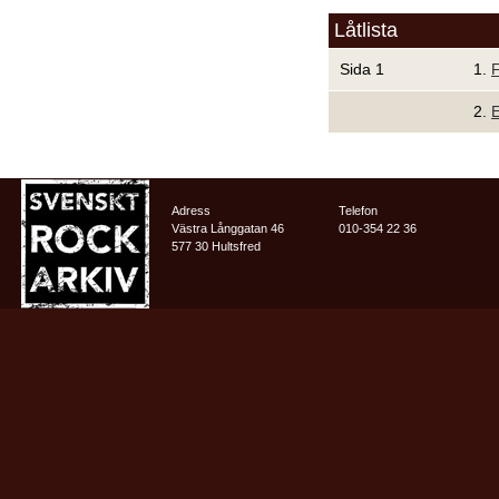
Låtlista
Sida 1
1.
F
2.
E
Adress
Telefon
Västra Långgatan 46
010-354 22 36
577 30 Hultsfred