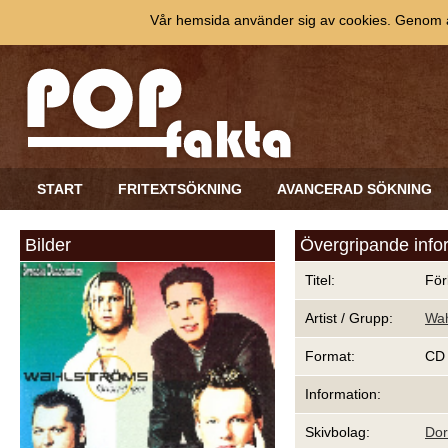
Vår hemsida använder sig av cookies. Genom at
START
FRITEXTSÖKNING
AVANCERAD SÖKNING
Bilder
Övergripande info
Titel:
För
Artist / Grupp:
Wah
Format:
CD
Information:
Skivbolag:
Do