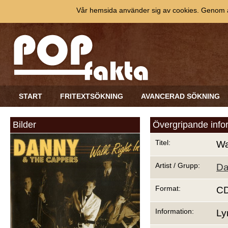
Vår hemsida använder sig av cookies. Genom at
START
FRITEXTSÖKNING
AVANCERAD SÖKNING
Bilder
Övergripande info
Titel:
Wa
Artist / Grupp:
Da
Format:
C
Information:
Ly