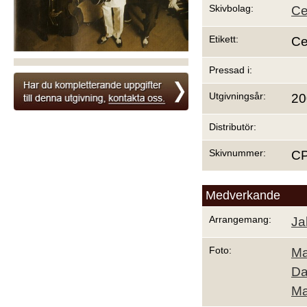
Skivbolag:
Ce
Etikett:
Ce
Pressad i:
Utgivningsår:
20
Distributör:
Skivnummer:
C
Medverkande
Arrangemang:
Ja
Foto:
Ma
Da
Ma