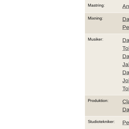
Mastring:
An
Mixning:
Da
Pe
Musiker:
Da
To
Da
Ja
Da
Jo
To
Produktion:
Cl
Da
Studiotekniker:
Pe