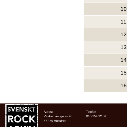
10
11
12
13
14
15
16
Adress
Telefon
Västra Långgatan 46
010-354 22 36
577 30 Hultsfred