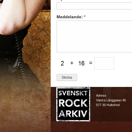
Meddelande:
*
+
=
Adress
Västra Långgatan 46
577 30 Hultsfred