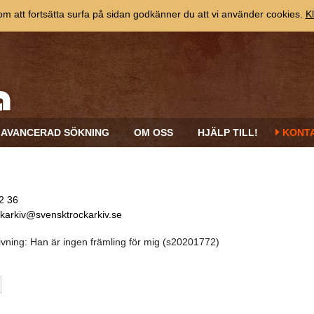
 att fortsätta surfa på sidan godkänner du att vi använder cookies.
Kl
AVANCERAD SÖKNING
OM OSS
HJÄLP TILL!
KONT
2 36
ckarkiv@svensktrockarkiv.se
tgivning: Han är ingen främling för mig (s20201772)