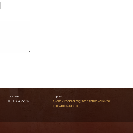
Telefon
E-post:
010-354 22 36
svensktrockarkiv@svensktrockarkiv.se
info@popfakta.se