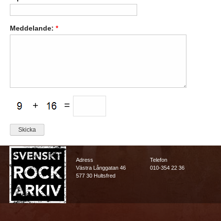
Meddelande:
*
+
=
Adress
Telefon
Västra Långgatan 46
010-354 22 36
577 30 Hultsfred