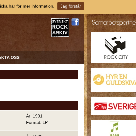
icka här för mer information
.
Jag förstår
AKTA OSS
År: 1991
Format: LP