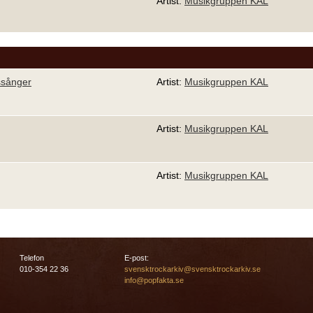
Artist:
Musikgruppen KAL
ssånger
Artist:
Musikgruppen KAL
Artist:
Musikgruppen KAL
Artist:
Musikgruppen KAL
Telefon
E-post:
010-354 22 36
svensktrockarkiv@svensktrockarkiv.se
info@popfakta.se