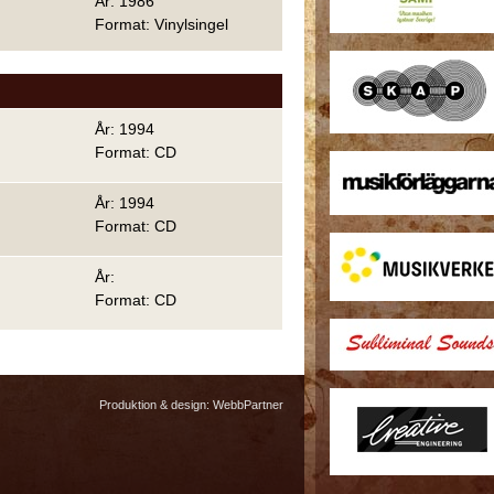
År: 1986
Format: Vinylsingel
År: 1994
Format: CD
År: 1994
Format: CD
År:
Format: CD
Produktion & design:
WebbPartner