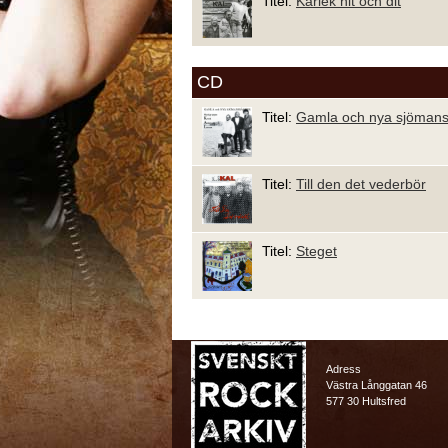
Titel:
Kärlek hit och dit
CD
Titel:
Gamla och nya sjöman
Titel:
Till den det vederbör
Titel:
Steget
Adress
Västra Långgatan 46
577 30 Hultsfred