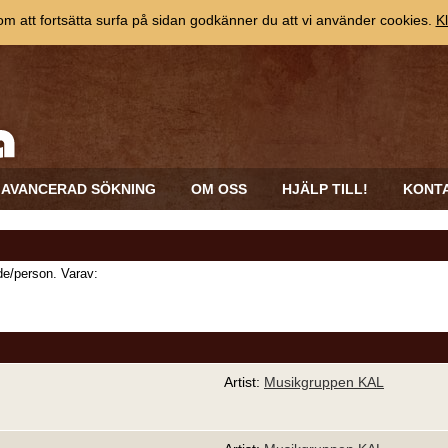
 att fortsätta surfa på sidan godkänner du att vi använder cookies.
Kl
AVANCERAD SÖKNING
OM OSS
HJÄLP TILL!
KONT
e/person. Varav:
Artist:
Musikgruppen KAL