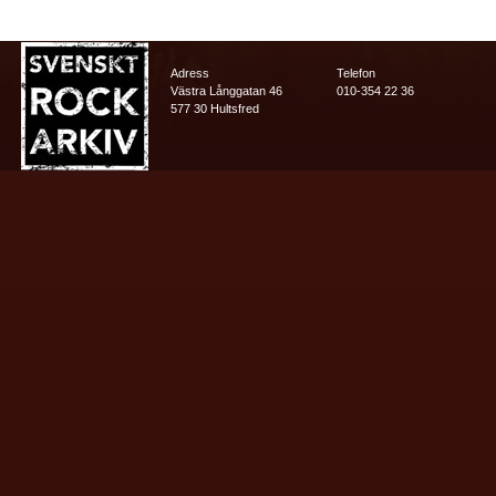
Adress
Telefon
Västra Långgatan 46
010-354 22 36
577 30 Hultsfred