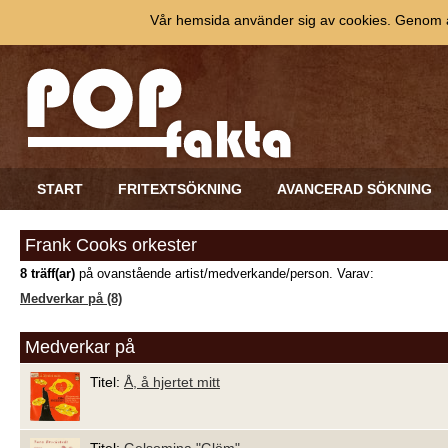
Vår hemsida använder sig av cookies. Genom at
START
FRITEXTSÖKNING
AVANCERAD SÖKNING
Frank Cooks orkester
8 träff(ar)
på ovanstående artist/medverkande/person. Varav:
Medverkar på (8)
Medverkar på
Titel:
Å, å hjertet mitt
Titel:
Gelsomina "Glöm"