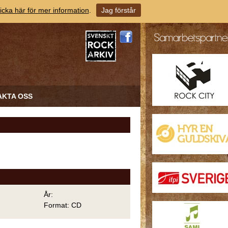
icka här för mer information
.
Jag förstår
AKTA OSS
År:
Format: CD