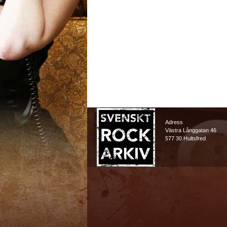
Adress
Västra Långgatan 46
577 30 Hultsfred