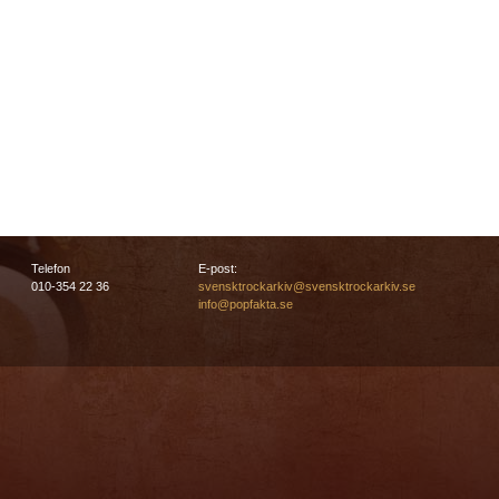
Telefon
E-post:
010-354 22 36
svensktrockarkiv@svensktrockarkiv.se
info@popfakta.se