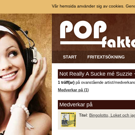
Vår hemsida använder sig av cookies. Genom
START
FRITEXTSÖKNING
Not Really A Sucke mé Suzzie 
1 träff(ar)
på ovanstående artist/medverkand
Medverkar på (1)
Medverkar på
Titel:
Bingolotto, Loket och ja