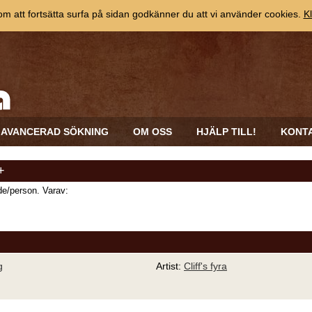
 att fortsätta surfa på sidan godkänner du att vi använder cookies.
Kl
AVANCERAD SÖKNING
OM OSS
HJÄLP TILL!
KONT
+
e/person. Varav:
g
Artist:
Cliff's fyra