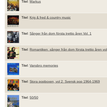
Titel:
Markus
Titel:
Krig & fred & country music
Titel:
Sånger från dom första trettio åren Vol. 1
Titel:
Romantiken: sånger från dom första trettio åren vol
Titel:
Vansbro memories
Titel:
Stora popboxen, vol 2: Svensk pop 1964-1969
Titel:
50/50