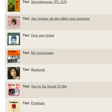
Titel:
Svensktoppar (PL 110)
Titel:
Jag önskar att det alltid vore sommar
Titel:
One way ticket
Titel:
My horoscope
Titel:
Illusioner
Titel:
You're So Good To Me
Titel:
Popligan