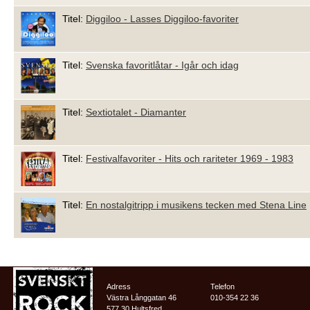
Titel:
Diggiloo - Lasses Diggiloo-favoriter
Titel:
Svenska favoritlåtar - Igår och idag
Titel:
Sextiotalet - Diamanter
Titel:
Festivalfavoriter - Hits och rariteter 1969 - 1983
Titel:
En nostalgitripp i musikens tecken med Stena Line
Adress
Telefon
Västra Långgatan 46
010-354 22 36
577 30 Hultsfred