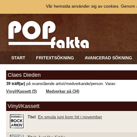
Vår hemsida använder sig av cookies. Genom at
START
FRITEXTSÖKNING
AVANCERAD SÖKNING
Claes Dieden
39 träff(ar)
på ovanstående artist/medverkande/person. Varav:
Vinyl/Kassett (5)
Medverkar på (34)
Vinyl/Kassett
Titel:
En smula juni kom hit i november