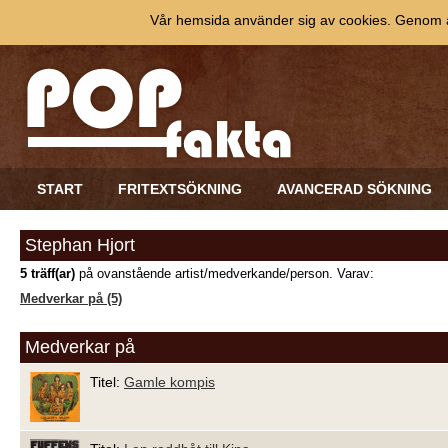
Vår hemsida använder sig av cookies. Genom at
START
FRITEXTSÖKNING
AVANCERAD SÖKNING
Stephan Hjort
5 träff(ar)
på ovanstående artist/medverkande/person. Varav:
Medverkar på (5)
Medverkar på
Titel:
Gamle kompis