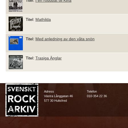
Titel:
I en roddbåt till Kina
Titel:
Mathilda
Titel:
Med anledning av den våta snön
Titel:
Trasiga Änglar
Adress
Telefon
Västra Långgatan 46
010-354 22 36
577 30 Hultsfred