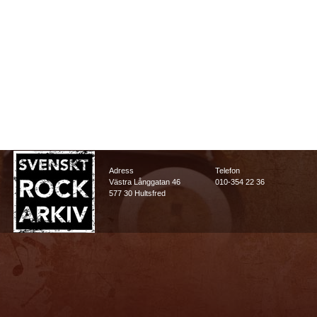
Adress
Telefon
Västra Långgatan 46
010-354 22 36
577 30 Hultsfred