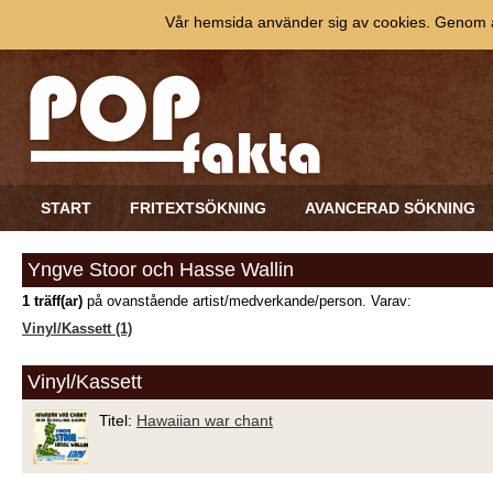
Vår hemsida använder sig av cookies. Genom at
START
FRITEXTSÖKNING
AVANCERAD SÖKNING
Yngve Stoor och Hasse Wallin
1 träff(ar)
på ovanstående artist/medverkande/person. Varav:
Vinyl/Kassett (1)
Vinyl/Kassett
Titel:
Hawaiian war chant