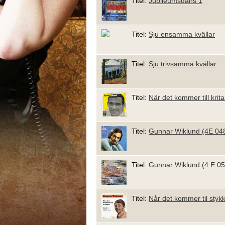
Titel:
Jubileumsdans 1
Titel:
Sju ensamma kvällar
Titel:
Sju trivsamma kvällar
Titel:
När det kommer till krit
Titel:
Gunnar Wiklund (4E 04
Titel:
Gunnar Wiklund (4 E 0
Titel:
Når det kommer til styk