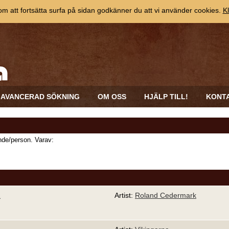
 att fortsätta surfa på sidan godkänner du att vi använder cookies.
Kl
AVANCERAD SÖKNING
OM OSS
HJÄLP TILL!
KONT
de/person. Varav:
1
Artist:
Roland Cedermark