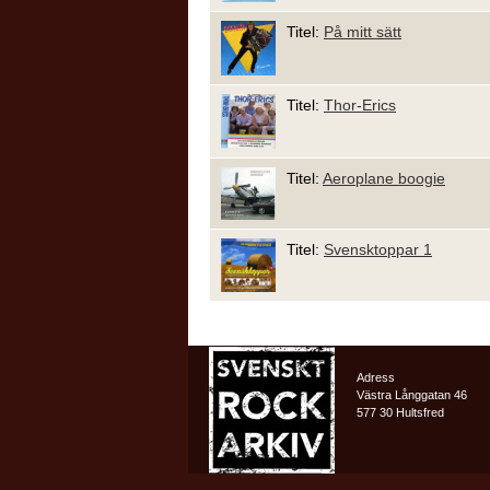
Titel:
På mitt sätt
Titel:
Thor-Erics
Titel:
Aeroplane boogie
Titel:
Svensktoppar 1
Adress
Västra Långgatan 46
577 30 Hultsfred