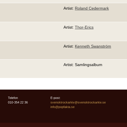
Artist:
Roland Cedermark
Artist:
Thor-Erics
Artist:
Kenneth Swanström
Artist: Samlingsalbum
Telefon
E-post:
010-354 22 36
svensktrockarkiv@svensktrockarkiv.se
info@popfakta.se