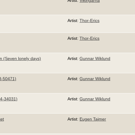
Artist:
Vikingarna
Artist:
Thor-Erics
Artist:
Thor-Erics
an (Seven lonely days)
Artist:
Gunnar Wiklund
8-50471)
Artist:
Gunnar Wiklund
54-34031)
Artist:
Gunnar Wiklund
ket
Artist:
Eugen Tajmer