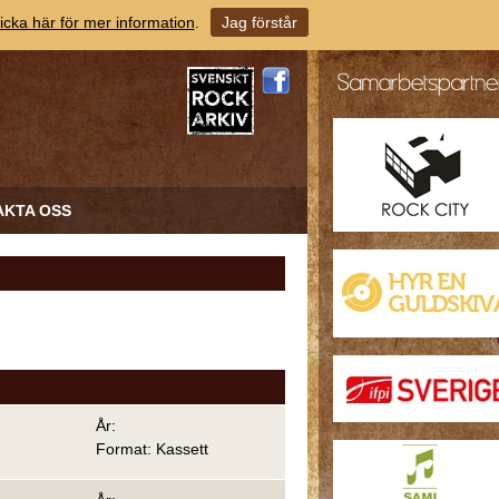
icka här för mer information
.
Jag förstår
AKTA OSS
År:
Format: Kassett