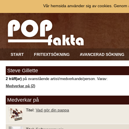
Vår hemsida använder sig av cookies. Genom at
START
FRITEXTSÖKNING
AVANCERAD SÖKNING
Steve Gillette
2 träff(ar)
på ovanstående artist/medverkande/person. Varav:
Medverkar på (2)
Medverkar på
Titel:
Vad gör din pappa