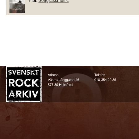
Titel:
Softgrassmusic
Adress
Telefon
Västra Långgatan 46
010-354 22 36
577 30 Hultsfred