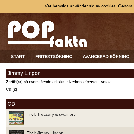
Vår hemsida använder sig av cookies. Genom at
START
FRITEXTSÖKNING
AVANCERAD SÖKNING
Jimmy Lingon
2 träff(ar)
på ovanstående artist/medverkande/person. Varav:
CD (2)
CD
Titel:
Treasury & swainery
Titel:
Jimmy Lingon