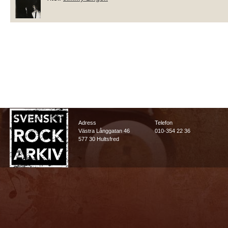
Adress
Telefon
Västra Långgatan 46
010-354 22 36
577 30 Hultsfred