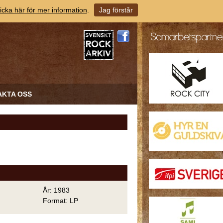
icka här för mer information
.
Jag förstår
AKTA OSS
År: 1983
Format: LP