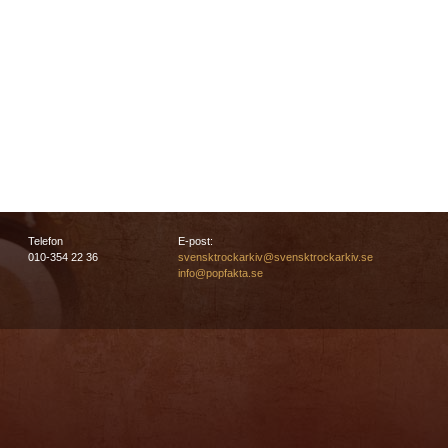
Telefon
E-post:
010-354 22 36
svensktrockarkiv@svensktrockarkiv.se
info@popfakta.se