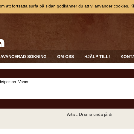
 att fortsätta surfa på sidan godkänner du att vi använder cookies.
Kl
AVANCERAD SÖKNING
OM OSS
HJÄLP TILL!
KONT
e/person. Varav:
Artist:
Di sma unda jårdi