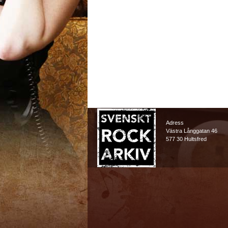
Adress
Västra Långgatan 46
577 30 Hultsfred