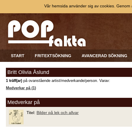
Vår hemsida använder sig av cookies. Genom at
START
FRITEXTSÖKNING
AVANCERAD SÖKNING
Britt Olivia Åslund
1 träff(ar)
på ovanstående artist/medverkande/person. Varav:
Medverkar på (1)
Medverkar på
Titel:
Bilder på lek och allvar