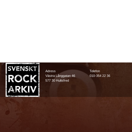
Adress
Telefon
Västra Långgatan 46
010-354 22 36
577 30 Hultsfred