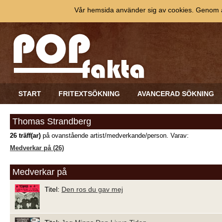
Vår hemsida använder sig av cookies. Genom at
START
FRITEXTSÖKNING
AVANCERAD SÖKNING
Thomas Strandberg
26 träff(ar)
på ovanstående artist/medverkande/person. Varav:
Medverkar på (26)
Medverkar på
Titel:
Den ros du gav mej