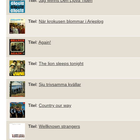
Titel:
Jag Minns Den Ljuva Tiden
Titel:
När krokusen blommar i Arjeplog
Titel:
Again!
Titel:
The lion sleeps tonight
Titel:
Sju trivsamma kvällar
Titel:
Country our way
Titel:
Wellknown strangers