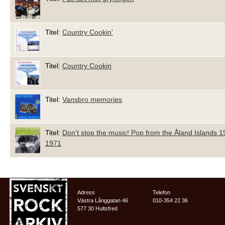
Titel:
Country Cookin'
Titel:
Country Cookin
Titel:
Vansbro memories
Titel:
Don't stop the music! Pop from the Åland Islands 1
1971
Adress
Telefon
Västra Långgatan 46
010-354 22 36
577 30 Hultsfred