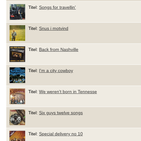
Titel:
Songs for travellin'
Titel:
Snus i motvind
Titel:
Back from Nashville
Titel:
I'm a city cowboy
Titel:
We weren't born in Tennesse
Titel:
Six guys twelve songs
Titel:
Special delivery no 10