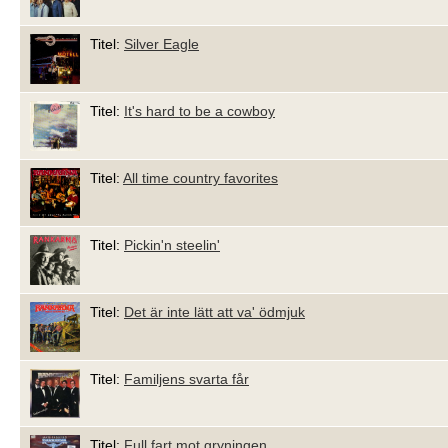
Titel:
Silver Eagle
Titel:
It's hard to be a cowboy
Titel:
All time country favorites
Titel:
Pickin'n steelin'
Titel:
Det är inte lätt att va' ödmjuk
Titel:
Familjens svarta får
Titel:
Full fart mot gryningen