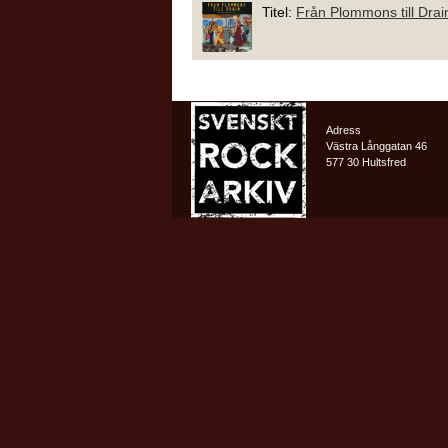
Titel:
Från Plommons till Drai
Adress
Västra Långgatan 46
577 30 Hultsfred