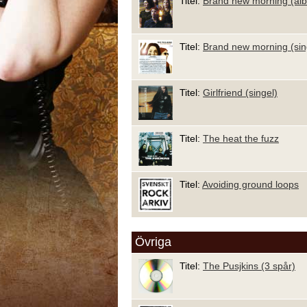
Titel:
Brand new morning (al
Titel:
Brand new morning (sin
Titel:
Girlfriend (singel)
Titel:
The heat the fuzz
Titel:
Avoiding ground loops
Övriga
Titel:
The Pusjkins (3 spår)