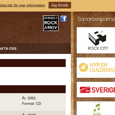
icka här för mer information
.
Jag förstår
AKTA OSS
År: 2001
Format: CD