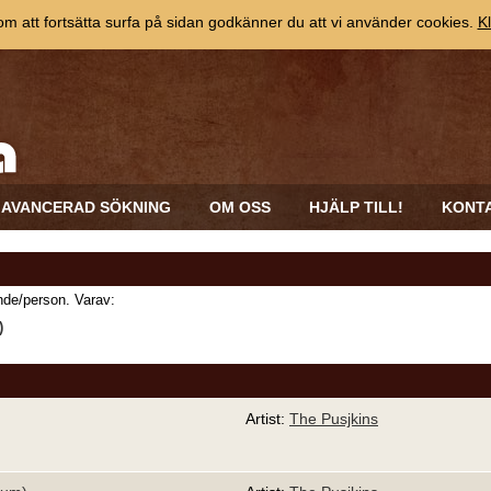
 att fortsätta surfa på sidan godkänner du att vi använder cookies.
Kl
AVANCERAD SÖKNING
OM OSS
HJÄLP TILL!
KONT
de/person. Varav:
)
Artist:
The Pusjkins