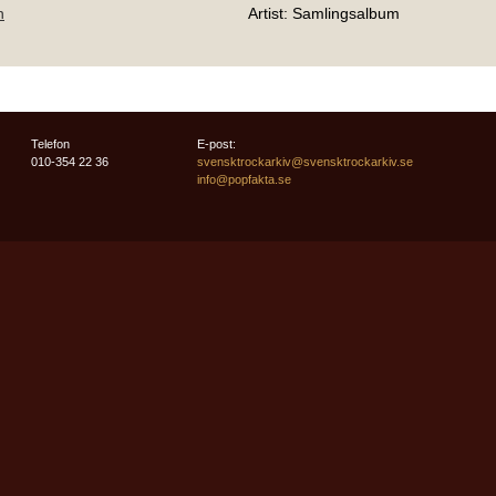
n
Artist: Samlingsalbum
Telefon
E-post:
010-354 22 36
svensktrockarkiv@svensktrockarkiv.se
info@popfakta.se