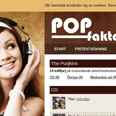
Vår hemsida använder sig av cookies. Genom
START
FRITEXTSÖKNING
The Pusjkins
14 träff(ar)
på ovanstående artist/medverkan
CD (6)
Övriga (4)
Medverkar på (4
CD
Titel:
Intruder