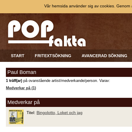
Vår hemsida använder sig av cookies. Genom at
START
FRITEXTSÖKNING
AVANCERAD SÖKNING
Paul Boman
1 träff(ar)
på ovanstående artist/medverkande/person. Varav:
Medverkar på (1)
Medverkar på
Titel:
Bingolotto, Loket och jag