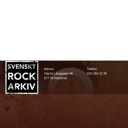
Adress
Telefon
Västra Långgatan 46
010-354 22 36
577 30 Hultsfred