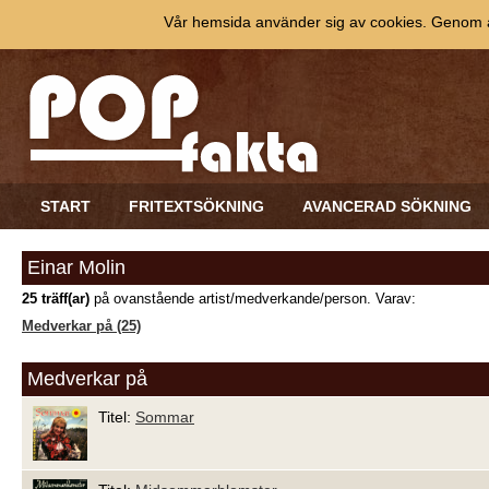
Vår hemsida använder sig av cookies. Genom at
START
FRITEXTSÖKNING
AVANCERAD SÖKNING
Einar Molin
25 träff(ar)
på ovanstående artist/medverkande/person. Varav:
Medverkar på (25)
Medverkar på
Titel:
Sommar