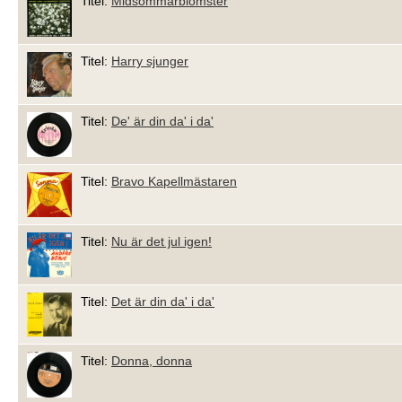
Titel:
Midsommarblomster
Titel:
Harry sjunger
Titel:
De' är din da' i da'
Titel:
Bravo Kapellmästaren
Titel:
Nu är det jul igen!
Titel:
Det är din da' i da'
Titel:
Donna, donna