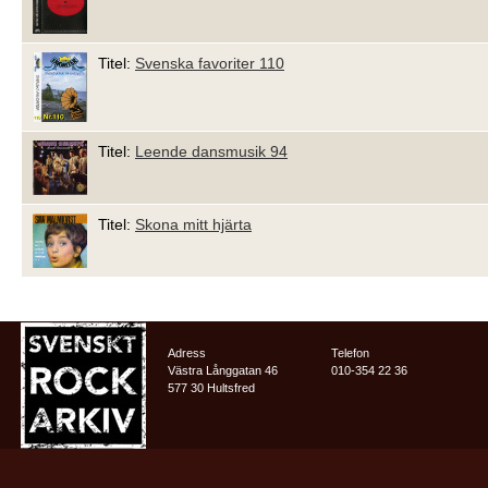
Titel:
Svenska favoriter 110
Titel:
Leende dansmusik 94
Titel:
Skona mitt hjärta
Adress
Telefon
Västra Långgatan 46
010-354 22 36
577 30 Hultsfred