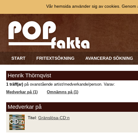
Vår hemsida använder sig av cookies. Genom at
START
FRITEXTSÖKNING
AVANCERAD SÖKNING
Henrik Thörnqvist
1 träff(ar)
på ovanstående artist/medverkande/person. Varav:
Medverkar på (1)
Omnämns på (1)
Medverkar på
Titel:
Gränslösa-CD:n