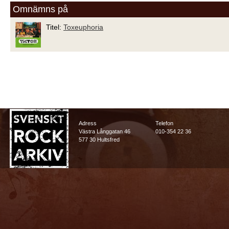
Omnämns på
Titel:
Toxeuphoria
Adress
Telefon
Västra Långgatan 46
010-354 22 36
577 30 Hultsfred