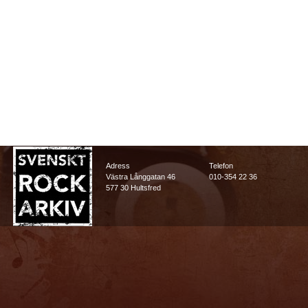
Adress
Telefon
Västra Långgatan 46
010-354 22 36
577 30 Hultsfred