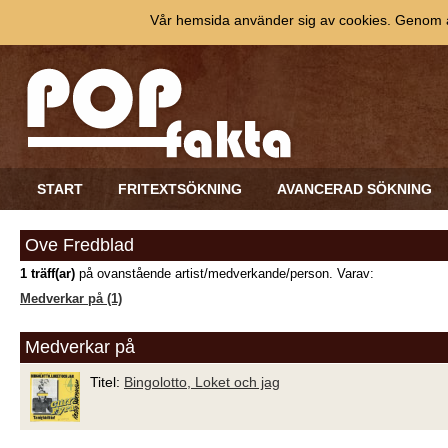
Vår hemsida använder sig av cookies. Genom at
START
FRITEXTSÖKNING
AVANCERAD SÖKNING
Ove Fredblad
1 träff(ar)
på ovanstående artist/medverkande/person. Varav:
Medverkar på (1)
Medverkar på
Titel:
Bingolotto, Loket och jag