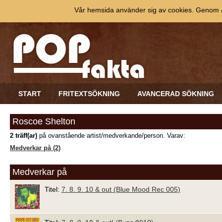
Vår hemsida använder sig av cookies. Genom at
START
FRITEXTSÖKNING
AVANCERAD SÖKNING
Roscoe Shelton
2 träff(ar)
på ovanstående artist/medverkande/person. Varav:
Medverkar på (2)
Medverkar på
Titel:
7. 8. 9. 10 & out (Blue Mood Rec 005)