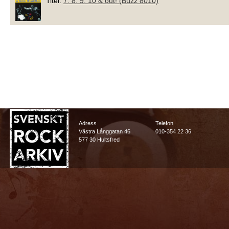
Titel:
7. 8. 9. 10 & out! (Buzz 8010)
Adress
Telefon
Västra Långgatan 46
010-354 22 36
577 30 Hultsfred