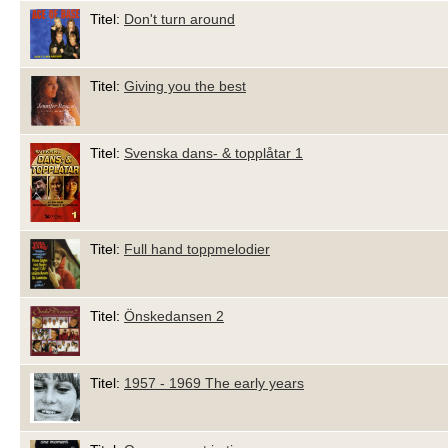
Titel:
Don't turn around
Titel:
Giving you the best
Titel:
Svenska dans- & topplåtar 1
Titel:
Full hand toppmelodier
Titel:
Önskedansen 2
Titel:
1957 - 1969 The early years