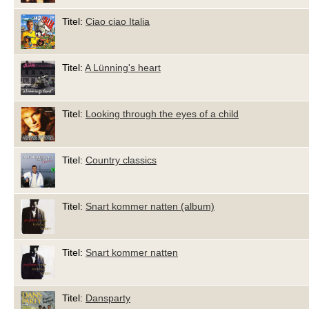
Titel:
Ciao ciao Italia
Titel:
A Lünning's heart
Titel:
Looking through the eyes of a child
Titel:
Country classics
Titel:
Snart kommer natten (album)
Titel:
Snart kommer natten
Titel:
Dansparty