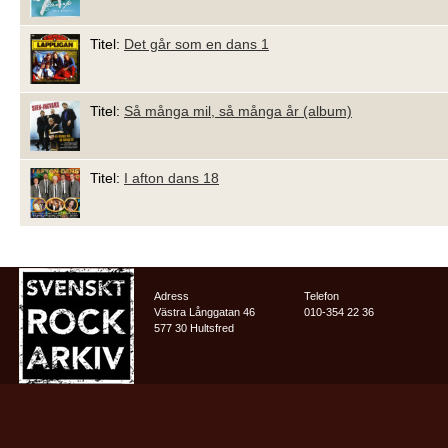
Titel:
Det går som en dans 1
Titel:
Så många mil, så många år (album)
Titel:
I afton dans 18
Adress
Telefon
Västra Långgatan 46
010-354 22 36
577 30 Hultsfred