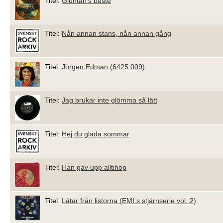
Titel:
Gluntan's beste
Titel:
Nån annan stans, nån annan gång
Titel:
Jörgen Edman (6425 009)
Titel:
Jag brukar inte glömma så lätt
Titel:
Hej du glada sommar
Titel:
Han gav upp alltihop
Titel:
Låtar från listorna (EMI:s stjärnserie vol. 2)