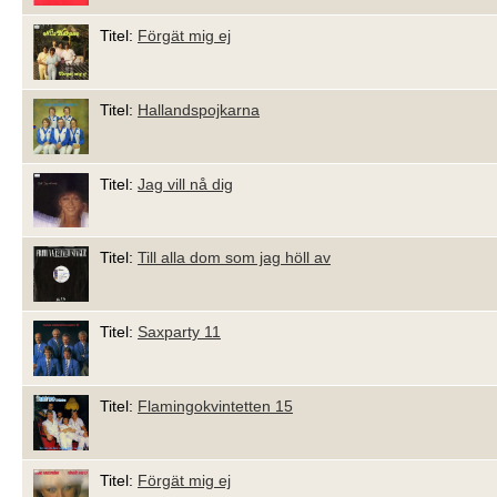
Titel:
Förgät mig ej
Titel:
Hallandspojkarna
Titel:
Jag vill nå dig
Titel:
Till alla dom som jag höll av
Titel:
Saxparty 11
Titel:
Flamingokvintetten 15
Titel:
Förgät mig ej