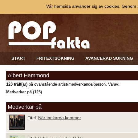
Vår hemsida använder sig av cookies. Genom at
START
FRITEXTSÖKNING
AVANCERAD SÖKNING
Albert Hammond
123 träff(ar)
på ovanstående artist/medverkande/person. Varav:
Medverkar på (123)
Medverkar på
Titel:
När tankarna kommer