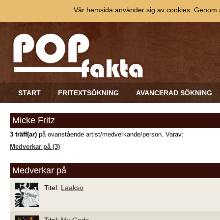
Vår hemsida använder sig av cookies. Genom at
START
FRITEXTSÖKNING
AVANCERAD SÖKNING
Micke Fritz
3 träff(ar)
på ovanstående artist/medverkande/person. Varav:
Medverkar på (3)
Medverkar på
Titel:
Laakso