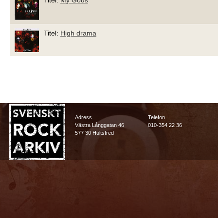
Titel:
My Gods
Titel:
High drama
Adress
Telefon
Västra Långgatan 46
010-354 22 36
577 30 Hultsfred