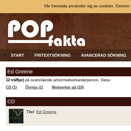
Vår hemsida använder sig av cookies. Genom at
START
FRITEXTSÖKNING
AVANCERAD SÖKNING
Ed Greene
12 träff(ar)
på ovanstående artist/medverkande/person. Varav:
CD (1)
Övriga (1)
Medverkar på (10)
CD
Titel:
Ed Greene