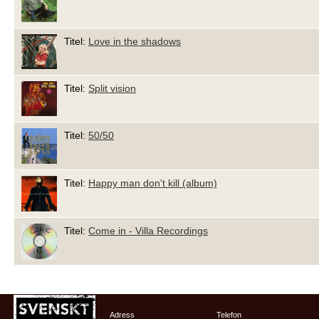
Titel:
Love in the shadows
Titel:
Split vision
Titel:
50/50
Titel:
Happy man don't kill (album)
Titel:
Come in - Villa Recordings
Adress
Telefon