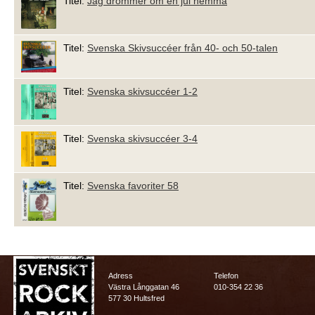
Titel:
Jag drömmer om en jul hemma
Titel:
Svenska Skivsuccéer från 40- och 50-talen
Titel:
Svenska skivsuccéer 1-2
Titel:
Svenska skivsuccéer 3-4
Titel:
Svenska favoriter 58
Adress
Telefon
Västra Långgatan 46
010-354 22 36
577 30 Hultsfred