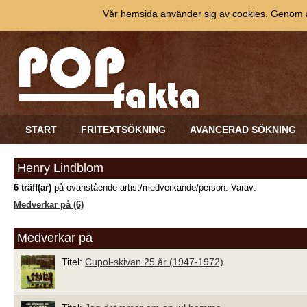
Vår hemsida använder sig av cookies. Genom at
START
FRITEXTSÖKNING
AVANCERAD SÖKNING
Henry Lindblom
6 träff(ar)
på ovanstående artist/medverkande/person. Varav:
Medverkar på (6)
Medverkar på
Titel:
Cupol-skivan 25 år (1947-1972)