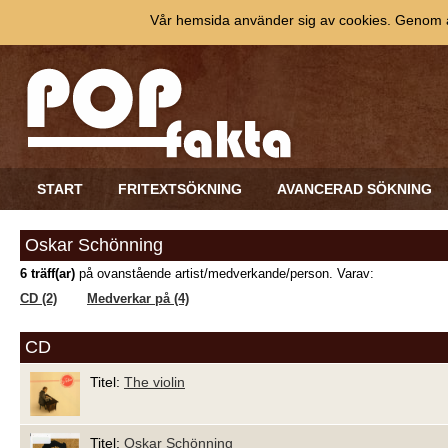
Vår hemsida använder sig av cookies. Genom at
START
FRITEXTSÖKNING
AVANCERAD SÖKNING
Oskar Schönning
6 träff(ar)
på ovanstående artist/medverkande/person. Varav:
CD (2)
Medverkar på (4)
CD
Titel:
The violin
Titel:
Oskar Schönning