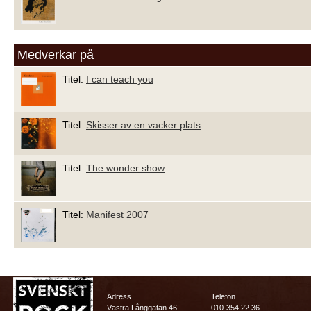
Medverkar på
Titel:
I can teach you
Titel:
Skisser av en vacker plats
Titel:
The wonder show
Titel:
Manifest 2007
Adress
Telefon
Västra Långgatan 46
010-354 22 36