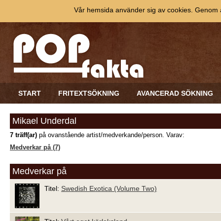
Vår hemsida använder sig av cookies. Genom at
START
FRITEXTSÖKNING
AVANCERAD SÖKNING
Mikael Underdal
7 träff(ar)
på ovanstående artist/medverkande/person. Varav:
Medverkar på (7)
Medverkar på
Titel:
Swedish Exotica (Volume Two)