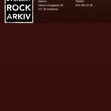
Adress
Telefon
Västra Långgatan 46
010-354 22 36
577 30 Hultsfred