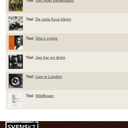
Titel:
Vårt eget kärleksland
Titel:
De sista ljuva håren
Titel:
She's crying
Titel:
Jag har en dröm
Titel:
Live in London
Titel:
Wildflower