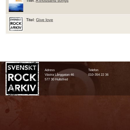
Titel:
A thousand songs
Titel:
Give love
Adress
Telefon
Västra Långgatan 46
010-354 22 36
577 30 Hultsfred