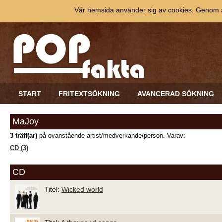
Vår hemsida använder sig av cookies. Genom at
START
FRITEXTSÖKNING
AVANCERAD SÖKNING
MaJoy
3 träff(ar)
på ovanstående artist/medverkande/person. Varav:
CD (3)
CD
Titel:
Wicked world