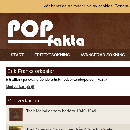
Vår hemsida använder sig av cookies. Genom at
START
FRITEXTSÖKNING
AVANCERAD SÖKNING
Erik Franks orkester
6 träff(ar)
på ovanstående artist/medverkande/person. Varav:
Medverkar på (6)
Medverkar på
Titel:
Melodier som bedåra 1940-1949
Titel:
Svenska Skivsuccéer från 40- och 50-talen