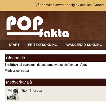
Vår hemsida använder sig av cookies. Genom at
START
FRITEXTSÖKNING
AVANCERAD SÖKNING
Clodoaldo
1 träff(ar)
på ovanstående artist/medverkande/person. Varav:
Medverkar på (1)
Medverkar på
Titel:
Theresa