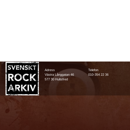
Adress
Telefon
Västra Långgatan 46
010-354 22 36
577 30 Hultsfred