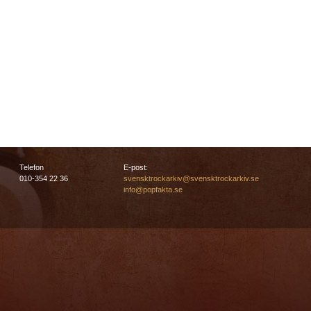
Telefon
E-post:
010-354 22 36
svensktrockarkiv@svensktrockarkiv.se
info@popfakta.se