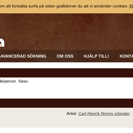
 att fortsätta surfa på sidan godkänner du att vi använder cookies.
Kl
AVANCERAD SÖKNING
OM OSS
HJÄLP TILL!
KONT
e/person. Varav:
Artist:
Carl-Henrik Norins orkester