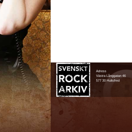
Adress
Västra Långgatan 46
577 30 Hultsfred