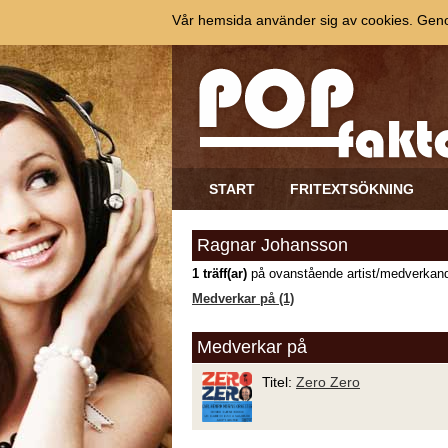
Vår hemsida använder sig av cookies. Genom
START
FRITEXTSÖKNING
Ragnar Johansson
1 träff(ar)
på ovanstående artist/medverkand
Medverkar på (1)
Medverkar på
Titel:
Zero Zero