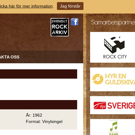
icka här för mer information
.
Jag förstår
AKTA OSS
År: 1962
Format: Vinylsingel