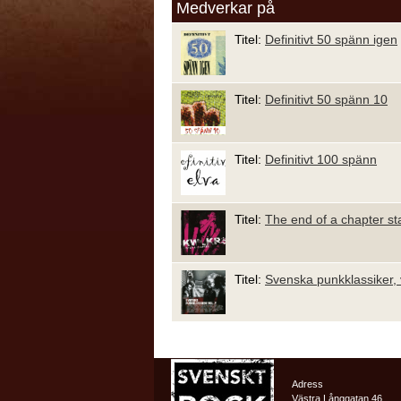
Medverkar på
Titel:
Definitivt 50 spänn igen
Titel:
Definitivt 50 spänn 10
Titel:
Definitivt 100 spänn
Titel:
The end of a chapter st
Titel:
Svenska punkklassiker, 
Adress
Västra Långgatan 46