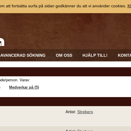
 att fortsätta surfa på sidan godkänner du att vi använder cookies.
Kl
AVANCERAD SÖKNING
OM OSS
HJÄLP TILL!
KONT
de/person. Varav:
)
Medverkar på (5)
Artist:
Strebers