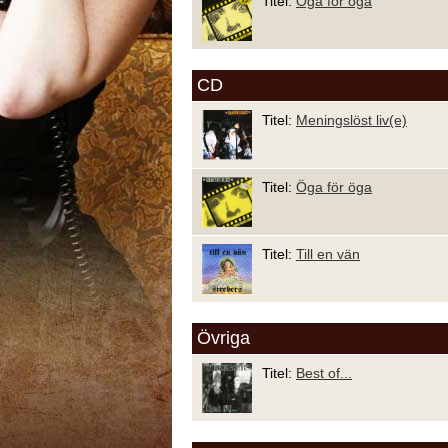
Titel:
Öga för öga
CD
Titel:
Meningslöst liv(e)
Titel:
Öga för öga
Titel:
Till en vän
Övriga
Titel:
Best of...