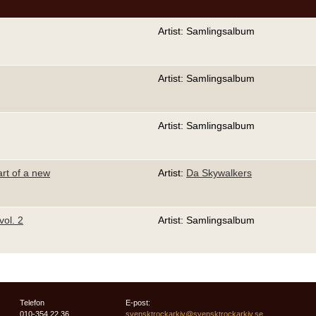
Artist: Samlingsalbum
Artist: Samlingsalbum
Artist: Samlingsalbum
art of a new
Artist:
Da Skywalkers
vol. 2
Artist: Samlingsalbum
Telefon
E-post:
010-354 22 36
svensktrockarkiv@svensktrockarkiv.se