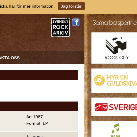
icka här för mer information
.
Jag förstår
AKTA OSS
År: 1987
Format: LP