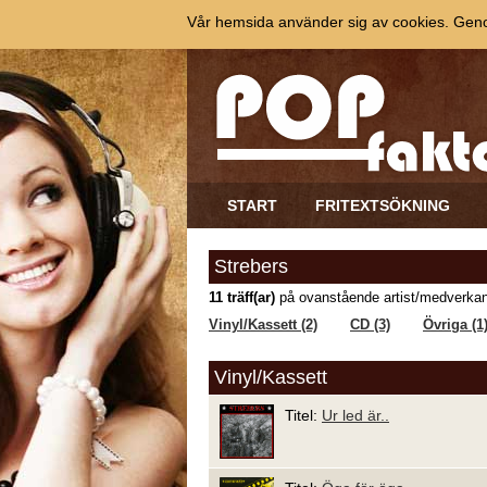
Vår hemsida använder sig av cookies. Genom
START
FRITEXTSÖKNING
Strebers
11 träff(ar)
på ovanstående artist/medverkan
Vinyl/Kassett (2)
CD (3)
Övriga (1
Vinyl/Kassett
Titel:
Ur led är..