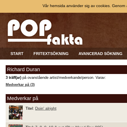
Vår hemsida använder sig av cookies. Genom at
START
FRITEXTSÖKNING
AVANCERAD SÖKNING
Richard Duran
3 träff(ar)
på ovanstående artist/medverkande/person. Varav:
Medverkar på (3)
Medverkar på
Titel:
Doin' alright