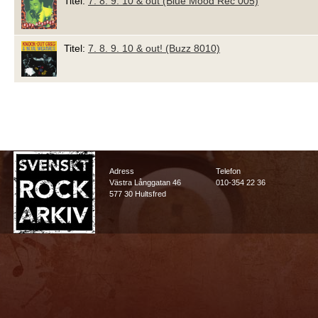
Titel:
7. 8. 9. 10 & out (Blue Mood Rec 005)
Titel:
7. 8. 9. 10 & out! (Buzz 8010)
Adress
Telefon
Västra Långgatan 46
010-354 22 36
577 30 Hultsfred