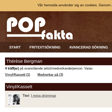
Vår hemsida använder sig av cookies. Genom at
START
FRITEXTSÖKNING
AVANCERAD SÖKNING
Thérèse Bergman
4 träff(ar)
på ovanstående artist/medverkande/person. Varav:
Vinyl/Kassett (1)
Medverkar på (3)
Vinyl/Kassett
Titel:
I mina drömmar