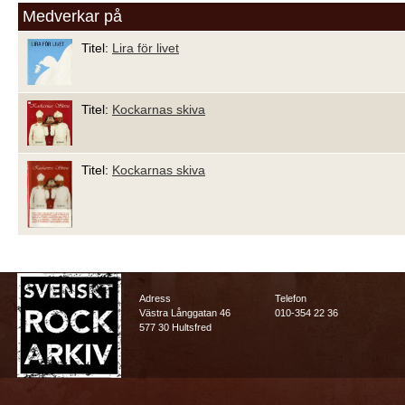
Medverkar på
Titel:
Lira för livet
Titel:
Kockarnas skiva
Titel:
Kockarnas skiva
Adress
Telefon
Västra Långgatan 46
010-354 22 36
577 30 Hultsfred