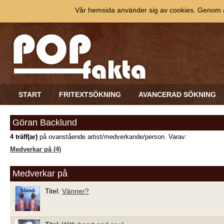
Vår hemsida använder sig av cookies. Genom at
START
FRITEXTSÖKNING
AVANCERAD SÖKNING
Göran Backlund
4 träff(ar)
på ovanstående artist/medverkande/person. Varav:
Medverkar på (4)
Medverkar på
Titel:
Vänner?