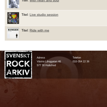
Titel:
With heart and soul
Titel:
Live studio session
Titel:
Ride with me
Adress
Telefon
Västra Långgatan 46
010-354 22 36
577 30 Hultsfred