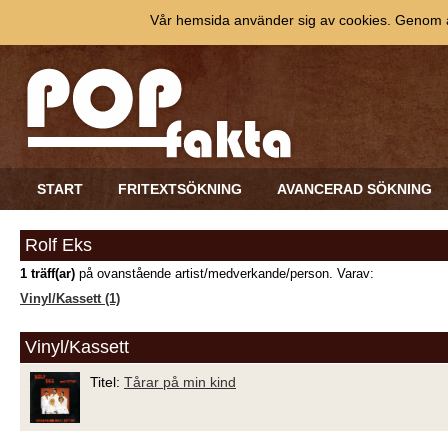
Vår hemsida använder sig av cookies. Genom at
START
FRITEXTSÖKNING
AVANCERAD SÖKNING
Rolf Eks
1 träff(ar)
på ovanstående artist/medverkande/person. Varav:
Vinyl/Kassett (1)
Vinyl/Kassett
Titel:
Tårar på min kind