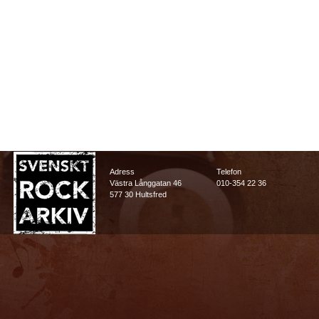
Adress
Telefon
Västra Långgatan 46
010-354 22 36
577 30 Hultsfred