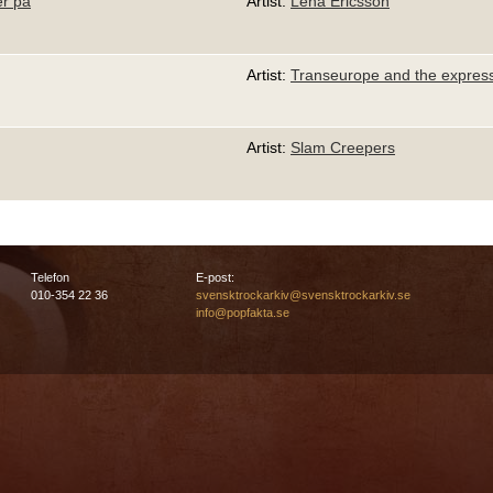
er på
Artist:
Lena Ericsson
Artist:
Transeurope and the expres
Artist:
Slam Creepers
Telefon
E-post:
010-354 22 36
svensktrockarkiv@svensktrockarkiv.se
info@popfakta.se