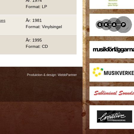
År: 1974
Format: LP
ses
År: 1981
Format: Vinylsingel
År: 1995
Format: CD
Produktion & design:
WebbPartner