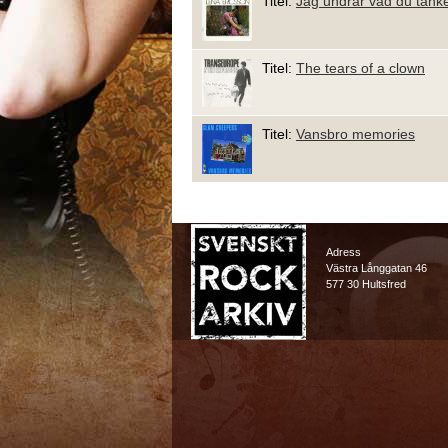
Titel:
Jag undrar vad du tänk
Titel:
The tears of a clown
Titel:
Vansbro memories
Adress
Västra Långgatan 46
577 30 Hultsfred