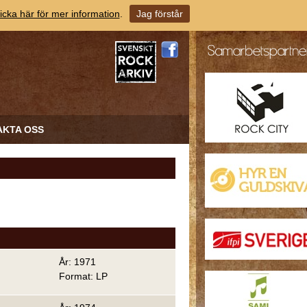
icka här för mer information
.
Jag förstår
AKTA OSS
År: 1971
Format: LP