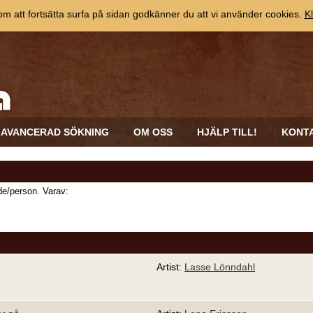
 att fortsätta surfa på sidan godkänner du att vi använder cookies.
Kl
AVANCERAD SÖKNING
OM OSS
HJÄLP TILL!
KONT
e/person. Varav:
Artist:
Lasse Lönndahl