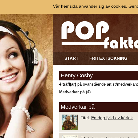
Vår hemsida använder sig av cookies. Genom
START
FRITEXTSÖKNING
Henry Cosby
4 träff(ar)
på ovanstående artist/medverkand
Medverkar på (4)
Medverkar på
Titel:
En dag fylld av kärlek