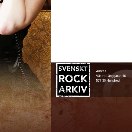
Adress
Västra Långgatan 46
577 30 Hultsfred