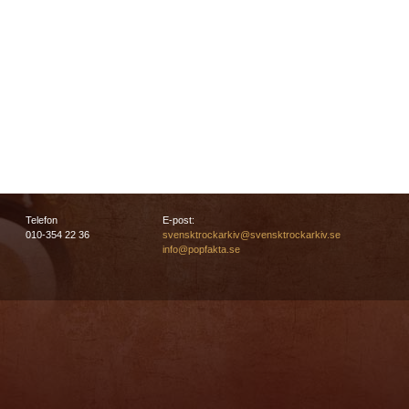
Telefon
E-post:
010-354 22 36
svensktrockarkiv@svensktrockarkiv.se
info@popfakta.se