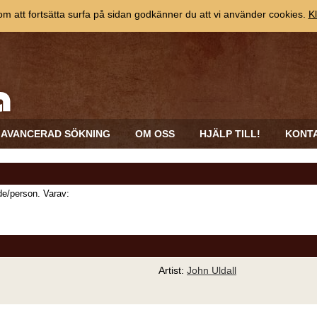
 att fortsätta surfa på sidan godkänner du att vi använder cookies.
Kl
AVANCERAD SÖKNING
OM OSS
HJÄLP TILL!
KONT
e/person. Varav:
Artist:
John Uldall