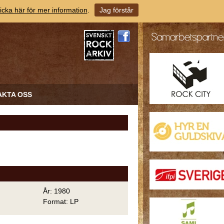
icka här för mer information
.
Jag förstår
AKTA OSS
År: 1980
Format: LP