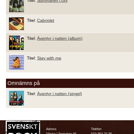
Titel:
Sommaren i city
Titel:
Cabriolet
Titel:
Äventyr i natten (album)
Titel:
Stay with me
Omnämns på
Titel:
Äventyr i natten (singel)
Adress
Telefon
Västra Långgatan 46
010-354 22 36