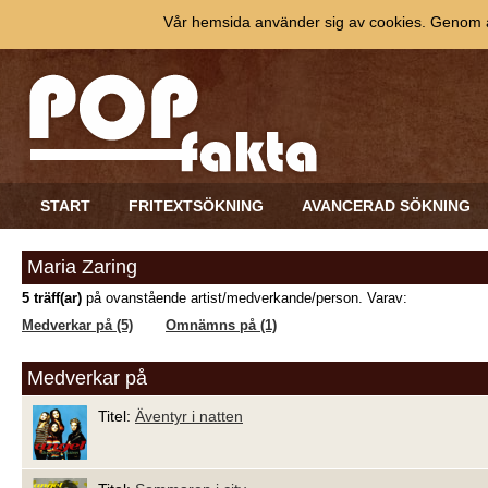
Vår hemsida använder sig av cookies. Genom at
START
FRITEXTSÖKNING
AVANCERAD SÖKNING
Maria Zaring
5 träff(ar)
på ovanstående artist/medverkande/person. Varav:
Medverkar på (5)
Omnämns på (1)
Medverkar på
Titel:
Äventyr i natten