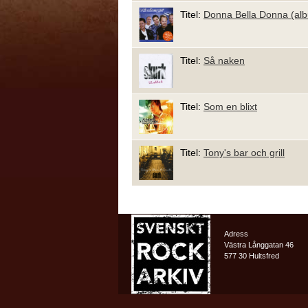
Titel:
Donna Bella Donna (al
Titel:
Så naken
Titel:
Som en blixt
Titel:
Tony's bar och grill
Adress
Västra Långgatan 46
577 30 Hultsfred