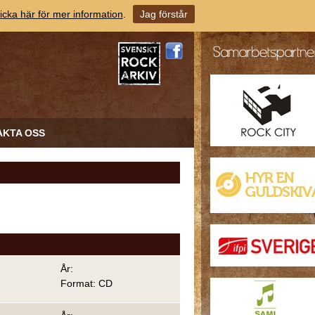
icka här för mer information
.
Jag förstår
AKTA OSS
År:
Format: CD