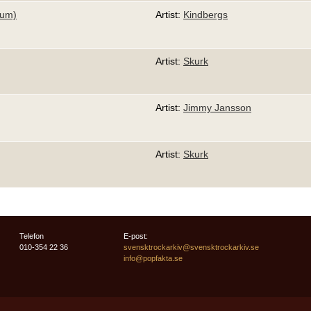
bum)
Artist:
Kindbergs
Artist:
Skurk
Artist:
Jimmy Jansson
Artist:
Skurk
Telefon
E-post:
010-354 22 36
svensktrockarkiv@svensktrockarkiv.se
info@popfakta.se