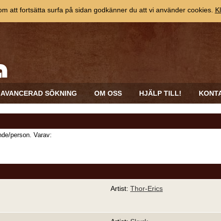
 att fortsätta surfa på sidan godkänner du att vi använder cookies.
Kl
AVANCERAD SÖKNING
OM OSS
HJÄLP TILL!
KONT
de/person. Varav:
Artist:
Thor-Erics