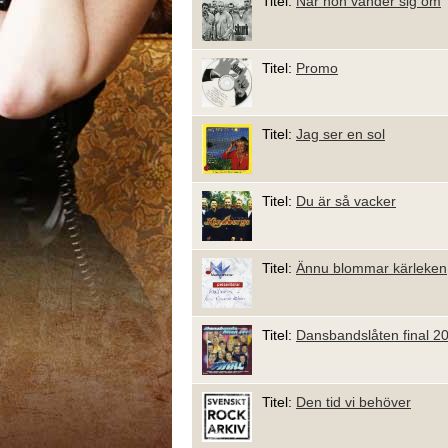
Titel:
När hon vänder sig om
Titel:
Promo
Titel:
Jag ser en sol
Titel:
Du är så vacker
Titel:
Ännu blommar kärleken
Titel:
Dansbandslåten final 2
Titel:
Den tid vi behöver