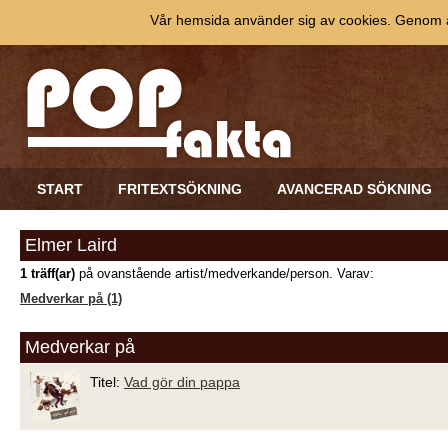
Vår hemsida använder sig av cookies. Genom at
START
FRITEXTSÖKNING
AVANCERAD SÖKNING
Elmer Laird
1 träff(ar)
på ovanstående artist/medverkande/person. Varav:
Medverkar på (1)
Medverkar på
Titel:
Vad gör din pappa