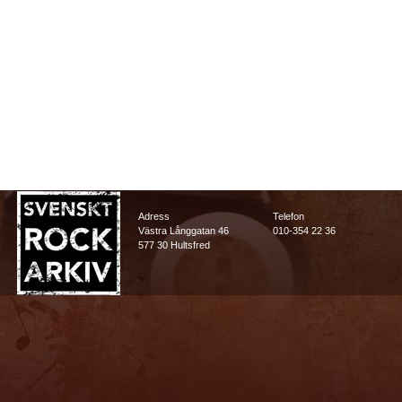
Adress
Telefon
Västra Långgatan 46
010-354 22 36
577 30 Hultsfred