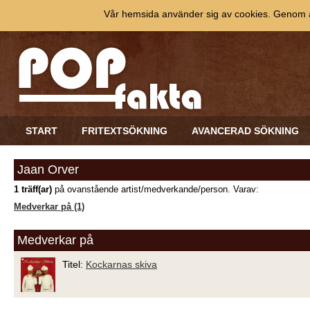
Vår hemsida använder sig av cookies. Genom at
START
FRITEXTSÖKNING
AVANCERAD SÖKNING
Jaan Orver
1 träff(ar)
på ovanstående artist/medverkande/person. Varav:
Medverkar på (1)
Medverkar på
Titel:
Kockarnas skiva