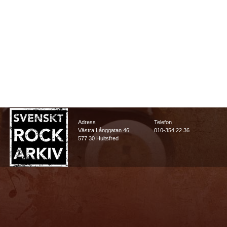
Adress
Telefon
Västra Långgatan 46
010-354 22 36
577 30 Hultsfred