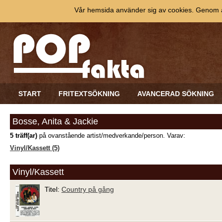
Vår hemsida använder sig av cookies. Genom at
START
FRITEXTSÖKNING
AVANCERAD SÖKNING
Bosse, Anita & Jackie
5 träff(ar)
på ovanstående artist/medverkande/person. Varav:
Vinyl/Kassett (5)
Vinyl/Kassett
Titel:
Country på gång