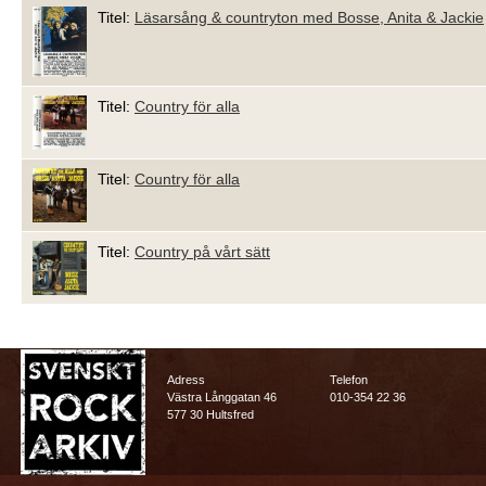
Titel:
Läsarsång & countryton med Bosse, Anita & Jackie
Titel:
Country för alla
Titel:
Country för alla
Titel:
Country på vårt sätt
Adress
Telefon
Västra Långgatan 46
010-354 22 36
577 30 Hultsfred