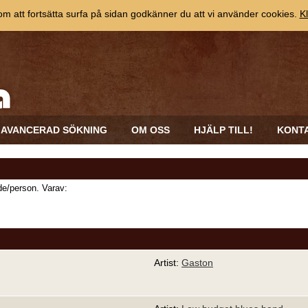
 att fortsätta surfa på sidan godkänner du att vi använder cookies.
Kl
AVANCERAD SÖKNING
OM OSS
HJÄLP TILL!
KONT
e/person. Varav:
Artist:
Gaston