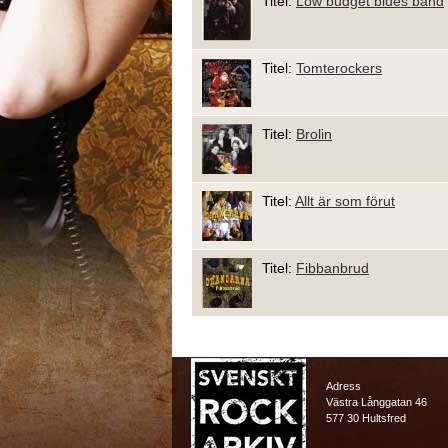
Titel:
Low budget blues band
Titel:
Tomterockers
Titel:
Brolin
Titel:
Allt är som förut
Titel:
Fibbanbrud
Adress
Västra Långgatan 46
577 30 Hultsfred