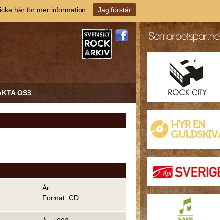
icka här för mer information
.
Jag förstår
AKTA OSS
År:
Format: CD