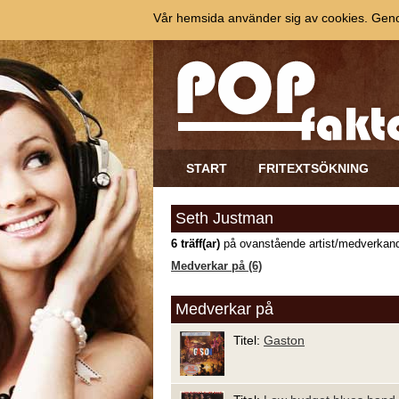
Vår hemsida använder sig av cookies. Genom
START
FRITEXTSÖKNING
Seth Justman
6 träff(ar)
på ovanstående artist/medverkand
Medverkar på (6)
Medverkar på
Titel:
Gaston