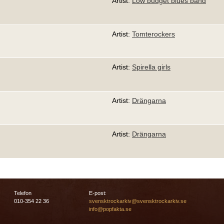
Artist:
Low budget blues band
Artist:
Tomterockers
Artist:
Spirella girls
Artist:
Drängarna
Artist:
Drängarna
Telefon
E-post:
010-354 22 36
svensktrockarkiv@svensktrockarkiv.se
info@popfakta.se