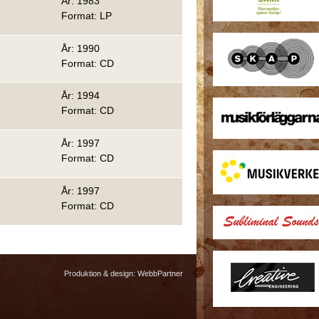
År: 1983
Format: LP
År: 1990
Format: CD
År: 1994
Format: CD
År: 1997
Format: CD
År: 1997
Format: CD
Produktion & design:
WebbPartner