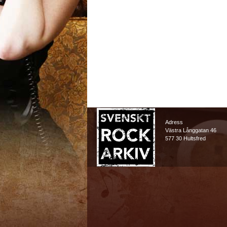
Adress
Västra Långgatan 46
577 30 Hultsfred