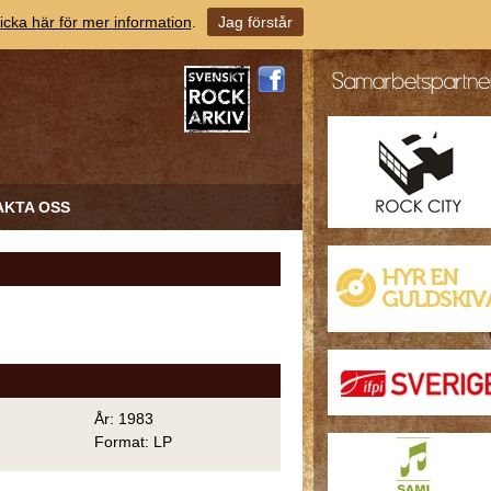
icka här för mer information
.
Jag förstår
AKTA OSS
År: 1983
Format: LP