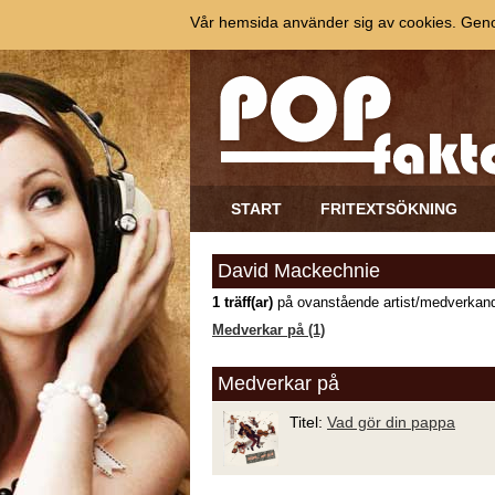
Vår hemsida använder sig av cookies. Genom
START
FRITEXTSÖKNING
David Mackechnie
1 träff(ar)
på ovanstående artist/medverkand
Medverkar på (1)
Medverkar på
Titel:
Vad gör din pappa