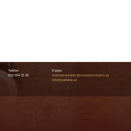
Telefon
E-post:
010-354 22 36
svensktrockarkiv@svensktrockarkiv.se
info@popfakta.se