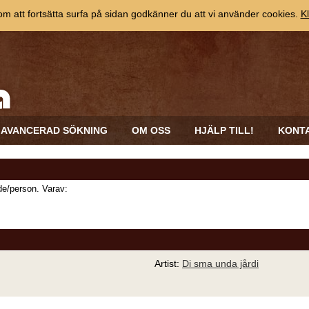
 att fortsätta surfa på sidan godkänner du att vi använder cookies.
Kl
AVANCERAD SÖKNING
OM OSS
HJÄLP TILL!
KONT
e/person. Varav:
Artist:
Di sma unda jårdi